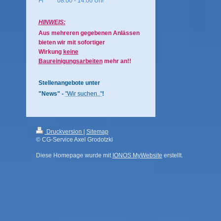
Fr 08:00 - 14:00 Uhr
HINWEIS:
Aus mehreren gegebenen Anlässen
bieten wir mit sofortiger
Wirkung
keine
Baureinigungsarbeiten
mehr an!!
Stellenangebote unter
"News" -
"Wir suchen.."
!
Druckversion
|
Sitemap
© CG-Service Axel Grodotzki
Diese Homepage wurde mit
IONOS MyWebsite
erstellt.