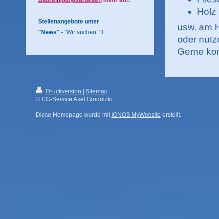
Baureinigungsarbeiten
mehr an!!
Holz
Stellenangebote unter
usw. am H
"News" -
"Wir suchen.."
!
oder nutz
Gerne kom
Druckversion
|
Sitemap
© CG-Service Axel Grodotzki
Diese Homepage wurde mit
IONOS MyWebsite
erstellt.