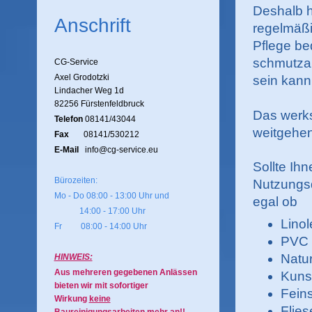
Deshalb h
Anschrift
regelmäßi
Pflege be
schmutzab
CG-Service
Axel Grodotzki
sein kann
Lindacher Weg 1d
82256 Fürstenfeldbruck
Das werks
Telefon
08141/43044
weitgehe
Fax
08141/530212
E-Mail
info@cg-service.eu
Sollte Ihn
Bürozeiten:
Nutzungs
Mo - Do 08:00 - 13:00 Uhr und
egal ob
14:00 - 17:00 Uhr
Lino
Fr 08:00 - 14:00 Uhr
PVC
Natur
HINWEIS:
Aus mehreren gegebenen Anlässen
Kuns
bieten wir mit sofortiger
Fein
Wirkung
keine
Flies