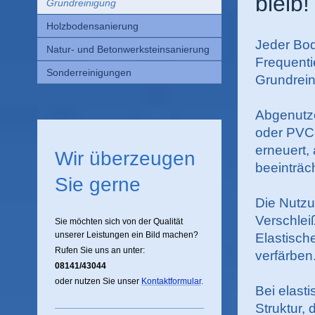
bleib!
Grundreinigung
Holzbodensanierung
Jeder Bod
Natur- und Betonwerksteinsanierung
Frequenti
Sonderreinigungen
Grundrein
Abgenutze
oder PVC
erneuert,
Wir überzeugen
beeinträc
Sie gerne
Die Nutzu
Verschlei
Sie möchten sich von der Qualität
unserer Leistungen ein Bild machen?
Elastisch
Rufen Sie uns an unter:
verfärben
08141/43044
oder nutzen Sie unser
Kontaktformular
.
Bei elast
Struktur,