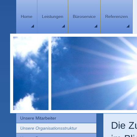
Home
Leistungen
Büroservice
Referenzen
Unsere Mitarbeiter
Die Z
Unsere Organisationsstruktur