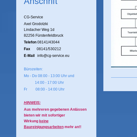
Anschrift
CG-Service
Axel Grodotzki
Lindacher Weg 1d
82256 Fürstenfeldbruck
Telefon
08141/43044
Fax
08141/530212
E-Mail
info@cg-service.eu
Bürozeiten:
Mo - Do 08:00 - 13:00 Uhr und
14:00 - 17:00 Uhr
Fr 08:00 - 14:00 Uhr
HINWEIS:
Aus mehreren gegebenen Anlässen
bieten wir mit sofortiger
Wirkung
keine
Baureinigungsarbeiten
mehr an!!